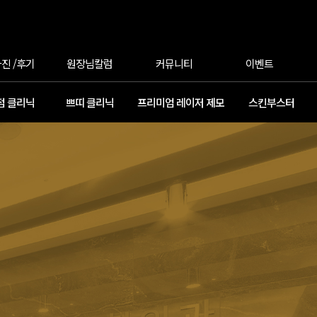
진 /후기
원장님칼럼
커뮤니티
이벤트
점 클리닉
쁘띠 클리닉
프리미엄 레이저 제모
스킨부스터