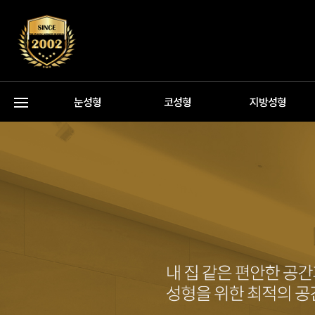
눈성형
코성형
지방성형