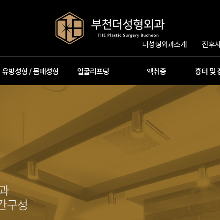
더성형외과소개
전후사
유방성형 / 몸매성형
얼굴리프팅
액취증
흉터 및 